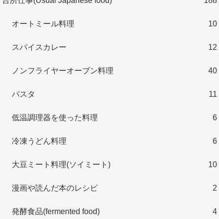
台所仕事(Usual Japanese food)
188
オートミール料理
10
スパイスカレー
12
ノンフライヤーオーブン料理
40
パスタ
11
低温調理器を使った料理
6
冷凍うどん料理
6
大豆ミート料理(ソイミート)
10
漫画や読んだ本のレシピ
2
発酵食品(fermented food)
4