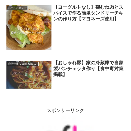
【ヨーグルトなし】鶏むね肉とス
スパイスカレー
パイスで作る簡単タンドリーチキ
ンの作り方【マヨネーズ使用】
【おしゃれ豚】家の冷蔵庫で自家
台所仕事(Usual Japanese food)
製パンチェッタ作り【食中毒対策
掲載】
スポンサーリンク