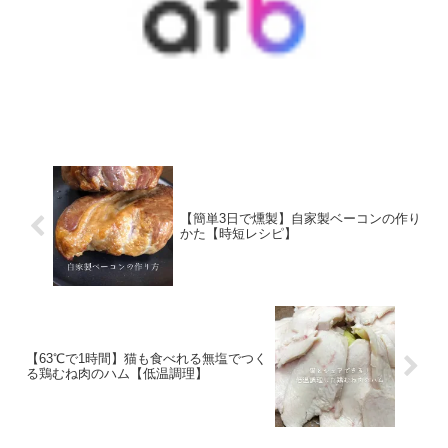
【簡単3日で燻製】自家製ベーコンの作り
かた【時短レシピ】
【63℃で1時間】猫も食べれる無塩でつく
る鶏むね肉のハム【低温調理】