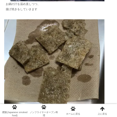
お鍋の汁を温め直しつつ、
揚げ焼きをしていきます
燻製(Japanese smoked
ノンフライヤーオーブン料
ホームに戻る
上に戻る
food)
理