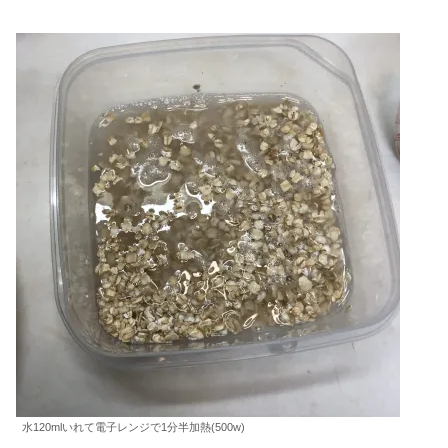
水120mlいれて電子レンジで1分半加熱(500w)