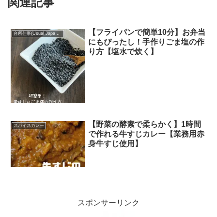
関連記事
【フライパンで簡単10分】お弁当
台所仕事(Usual Japanese food)
にもぴったし！手作りごま塩の作
り方【塩水で炊く】
【野菜の酵素で柔らかく】1時間
スパイスカレー
で作れる牛すじカレー【業務用赤
身牛すじ使用】
スポンサーリンク