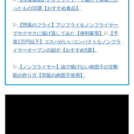
ったもの10選【おすすめ食品】
▷
【惣菜のフライ】アジフライをノンフライヤー
でサクサクに揚げ直してみた【便利家電】
▷
【予
算1万円以下】コスパがいいコンパクトなノンフラ
イヤーオーブンの紹介【おすすめ5選】
▷
【ノンフライヤー】油で揚げない肉団子の甘酢
餡の作り方【市販の肉団子使用】