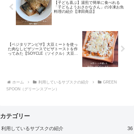
【子ども喜ぶ】湯煎で簡単に食べれる
「子どもようおさかなさん」の冷凍お魚
料理の紹介【津田商店】
【ベジタリアンピザ】大豆ミートを使っ
た肉なしピザソースでピザトーストを作
ってみた【SOYCLE（ソイクル）大豆フ
レーク使用】
ホーム
利用しているサブスクの紹介
GREEN
SPOON（グリーンスプーン）
カテゴリー
利用しているサブスクの紹介
36