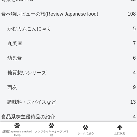
食べ物レビューの旅(Review Japanese food)
108
かむカムこんにゃく
5
丸美屋
7
幼児食
6
糖質想いシリーズ
4
西友
9
調味料・スパイスなど
13
食品系株主優待品の紹介
4
燻製(Japanese smoked
ノンフライヤーオーブン料
ホームに戻る
上に戻る
food)
理