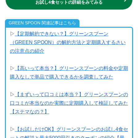
お試し4食セットの詳細をみてみる
GREEN SPOON 関連記事はこちら
▷
【定期解約できない？】グリーンスプーン
（GREEN SPOON）の解約方法と定期購入するさい
の注意点の紹介
▷
【高いって本当？】グリーンスプーンの料金や定期
購入なしで単品で購入できるかを調査してみた
▷
【まずいって口コミは本当？】グリーンスプーンの
口コミが本当なのか実際に定期購入して検証してみた
【ステマなの？】
▷
【お試しだけOK】グリーンスプーンのお試し4食セ
ットの解説と最大5000円引きのクーポンの紹介【最