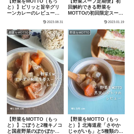
【野菜をMOTTO（もっ
【野菜スープ定期便】初
と）】ピリッと旨辛グリ
回解約できる野菜を
ーンカレーのレビュー
MOTTOの初回限定スープ
【ご飯がなくてもOK】
定期便（サブスク）の紹
2023.08.31
2023.01.19
介
野菜をMOTTO
野菜をMOTTO
【野菜をMOTTO（もっ
【野菜をMOTTO（もっ
と）】ごぼうと2種キノコ
と）】北海道産「さやか
と国産野菜のぽかぽか和
じゃがいも」と5種類の野