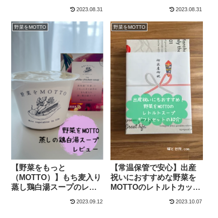
風生姜スープのレビュー
菜たっぷり具沢山ポトフ
2023.08.31
2023.08.31
スープのレビュー
野菜をMOTTO
野菜をMOTTO
【常温保管で安心】出産
【野菜をもっと
祝いにおすすめな野菜を
（MOTTO）】もち麦入り
MOTTOのレトルトカップ
蒸し鶏白湯スープのレビ
スープギフトセットの紹
ュー【生姜の香りがい
2023.09.12
2023.10.07
介【2000円以内あり】
い】