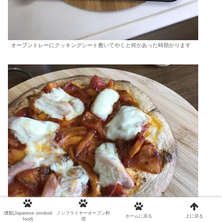
オーブントレーにクッキングシート敷いてやくと何かあった時助かります
燻製(Japanese smoked
ノンフライヤーオーブン料
ホームに戻る
上に戻る
food)
理