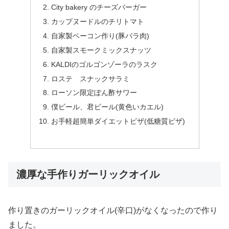
City bakery のチーズバーガー
カップヌードルのチリトマト
自家製ベーコン作り(豚バラ肉)
自家製スモークミックスナッツ
KALDIのゴルゴンゾーラのラスク
ロステ スナックサラミ
ローソン限定ぽん酢サワー
僕ビール、君ビール(黄色いカエル)
お手軽超簡単ダイエットピザ(低糖質ピザ)
濃厚な手作りガーリックオイル
作り置きのガーリックオイル(辛口)がなくなったので作り
ました。