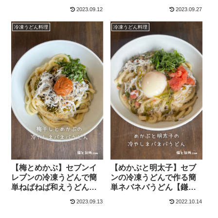
【鎌田のだし醤油】
うどん【バターなし】
2023.09.12
2023.09.27
冷凍うどん料理
冷凍うどん料理
【梅とめかぶ】セブンイ
【めかぶと明太子】セブ
レブンの冷凍うどんで簡
ンの冷凍うどんで作る簡
単ねばねば和えうどん
単ネバネバうどん【鎌田
【鎌田のだし醤油】
の出汁醤油】
2023.09.13
2022.10.14