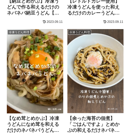
【納豆とめかぶ】冷凍う
【レトルトカレー使用】
どんで作る和えるだけの
冷凍うどんを使った和え
ネバネバ納豆うどん【鎌
るだけのカレーうどん
田のだし醤油】
【手抜きカレーうどん】
2023.09.11
2023.09.11
冷凍うどん料理
冷凍うどん料理
【なめ茸とめかぶ】冷凍
【余った海苔の佃煮】
うどんになめ茸を和える
「ごはんですよ」とめか
だけのネバネバうどん
ぶの和えるだけネバネバ