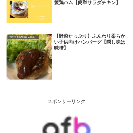
製鶏ハム【簡単サラダチキン】
【野菜たっぷり】ふんわり柔らか
台所仕事(Usual Japanese food)
い子供向けハンバーグ【隠し味は
味噌】
スポンサーリンク