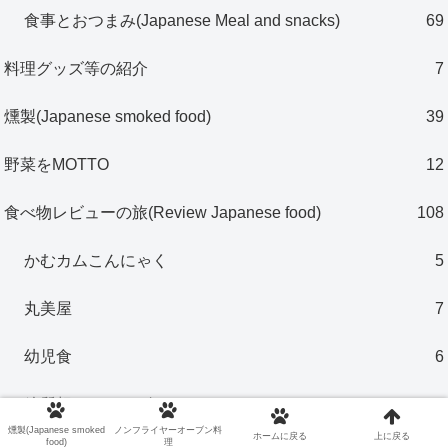
食事とおつまみ(Japanese Meal and snacks)
69
料理グッズ等の紹介
7
燻製(Japanese smoked food)
39
野菜をMOTTO
12
食べ物レビューの旅(Review Japanese food)
108
かむカムこんにゃく
5
丸美屋
7
幼児食
6
糖質想いシリーズ
4
燻製(Japanese smoked
ノンフライヤーオーブン料
ホームに戻る
上に戻る
food)
理