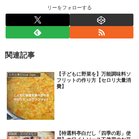
リーをフォローする
関連記事
【子どもに野菜を】万能調味料ソ
台所仕事(Usual Japanese food)
フリットの作り方【セロリ大量消
費】
【特選料亭白だし「四季の彩」使
調味料・スパイスなど